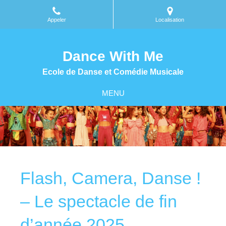
Appeler
Localisation
Dance With Me
Ecole de Danse et Comédie Musicale
MENU
Flash, Camera, Danse !
– Le spectacle de fin
d’année 2025