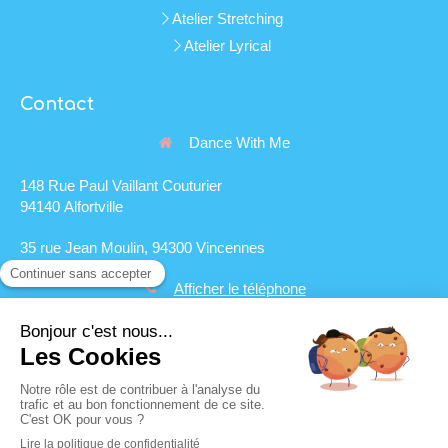
Atelier Stretching
Atelier Lyrical
Contact
Dance With Me
148 Rue Paul Vaillant Couturier
94140 Alfortville
35 rue Jean Moulin, 94300 Vincennes
Afficher le téléphone
Contacter Dance With Me
Plan du site
Mentions légales