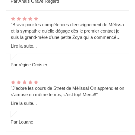
Par Anaïs Gravé Regard
que nos enfants et nous parents passent un excellent
moment ! Vivement septembre !!!"
"Bravo pour les compétences d'enseignement de Mélissa
et la sympathie qu'elle dégage dès le premier contact je
suis la grand-mère d'une petite Zoya qui a commencé
des cours dès deux ans et qui a été en capacité de
Lire la suite...
participer au spectacle de fin d'année et de suivre le
groupe dans lequel elle évoluait! Merci pour cet exploit,
réussir à faire suivre un rythme à cet âge n'est
Par régine Croisier
certainement pas donné à tout le monde! vivement le
spectacle de l'année prochaine, Celui de 2022 était
parfait!"
"J'adore les cours de Street de Mélissa! On apprend et on
s'amuse en même temps, c'est top! Merci!!"
Lire la suite...
Par Louane