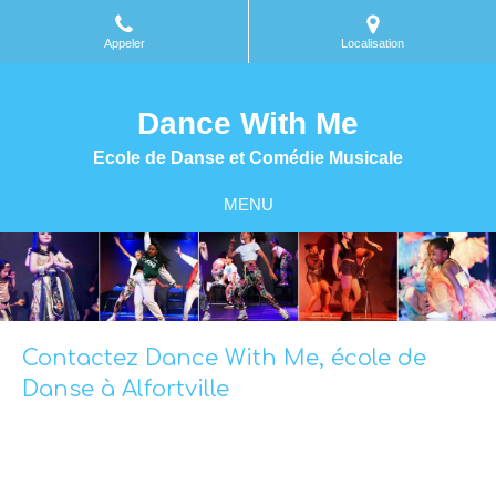
Appeler
Localisation
Dance With Me
Ecole de Danse et Comédie Musicale
MENU
Contactez Dance With Me, école de
Danse à Alfortville