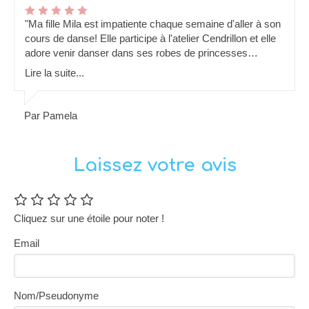
"Ma fille Mila est impatiente chaque semaine d'aller à son
cours de danse! Elle participe à l'atelier Cendrillon et elle
adore venir danser dans ses robes de princesses
préférées. Mélissa est adorable avec les enfants et est un
Lire la suite...
professeur très pédagogue. Je recommande vivement
Dance With Me! "
Par Pamela
Laissez votre avis
Cliquez sur une étoile pour noter !
Email
Nom/Pseudonyme