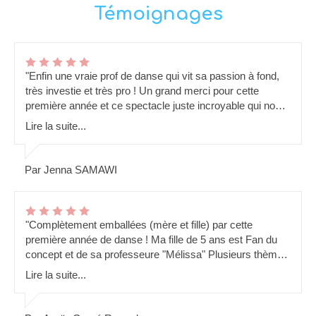
Témoignages
"Enfin une vraie prof de danse qui vit sa passion à fond,
très investie et très pro ! Un grand merci pour cette
première année et ce spectacle juste incroyable qui nous
a fait rêver ! Ma fille a hâte de reprendre les cours en
Lire la suite...
septembre !!! Bravo Mélissa et encore merci pour nos
enfants. Visité en juillet"
Par Jenna SAMAWI
"Complètement emballées (mère et fille) par cette
première année de danse ! Ma fille de 5 ans est Fan du
concept et de sa professeure "Mélissa" Plusieurs thèmes
abordés durant l'année (Halloween/Noël...) les enfants se
Lire la suite...
déguisent, cours très ludiques et Fun! Et un spectacle de
fin d'année qui en vaut vraiment la peine ! Un vrai théâtre,
une mise en scène, costumes, maquillage, tout y est pour