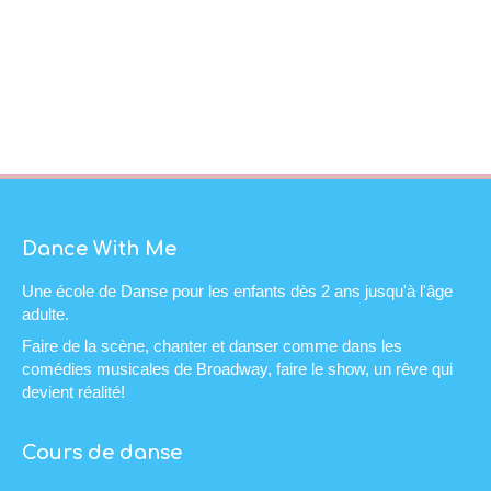
Dance With Me
Une école de Danse pour les enfants dès 2 ans jusqu'à l'âge
adulte.
Faire de la scène, chanter et danser comme dans les
comédies musicales de Broadway, faire le show, un rêve qui
devient réalité!
Cours de danse